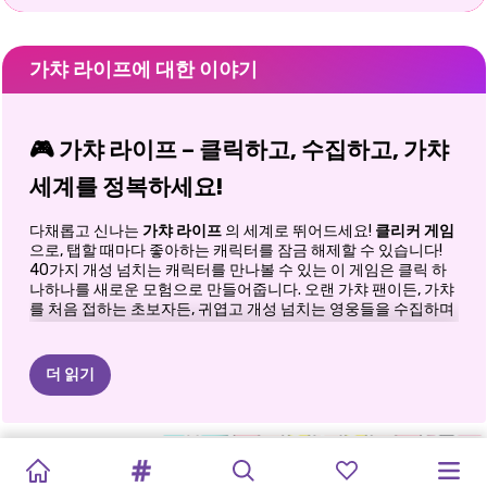
가챠 라이프에 대한 이야기
🎮 가챠 라이프 – 클릭하고, 수집하고, 가챠
세계를 정복하세요!
다채롭고 신나는
가챠 라이프
의 세계로 뛰어드세요!
클리커 게임
으로, 탭할 때마다 좋아하는 캐릭터를 잠금 해제할 수 있습니다!
40가지 개성 넘치는 캐릭터를 만나볼 수 있는 이 게임은 클릭 하
나하나를 새로운 모험으로 만들어줍니다. 오랜 가챠 팬이든, 가챠
를 처음 접하는 초보자든, 귀엽고 개성 넘치는 영웅들을 수집하며
탭 파워를 키워보세요!
✨ 가챠 라이프의 매력을 발견하세요
더 읽기
가챠 라이프는 단순히 클릭하는 것이 아닙니다. 매력적인 캐릭터,
눈부신 의상, 그리고 재미있는 놀라움으로 가득한 생동감 넘치는
블록
가챠
수요일
2일:
라부부
GACHA
스프룬키
LOL
가차
클럽
해피타운
세계를 탐험하는 것입니다. 당신의 임무는? 한 번에 한 번씩 40가
지 가챠 캐릭터를 모두 잠금 해제하는 것입니다! 클릭할 때마다 크