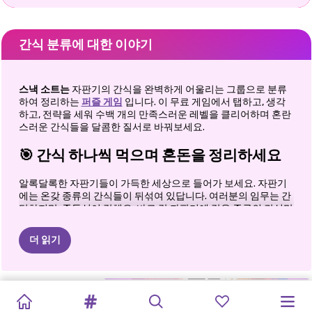
간식 분류에 대한 이야기
스낵 소트는
자판기의 간식을 완벽하게 어울리는 그룹으로 분류
하여 정리하는
퍼즐 게임
입니다. 이 무료 게임에서 탭하고, 생각
하고, 전략을 세워 수백 개의 만족스러운 레벨을 클리어하며 혼란
스러운 간식들을 달콤한 질서로 바꿔보세요.
🎯 간식 하나씩 먹으며 혼돈을 정리하세요
알록달록한 자판기들이 가득한 세상으로 들어가 보세요. 자판기
에는 온갖 종류의 간식들이 뒤섞여 있답니다. 여러분의 임무는 간
단하지만, 중독성이 강해요. 바로 각 자판기에 같은 종류의 간식만
남도록 선반 사이를 옮기는 거죠. 처음에는 퍼즐이 쉽고 편안하게
느껴질 거예요. 하지만 몇 레벨 지나고 나면, 저도 모르게 잠시 멈
더 읽기
춰서 다음 수를 계획하고, 마지막 간식이 제자리에 딱 들어맞는 순
간
"아하!"
하는 깨달음을 얻게 되죠. 바로 그 순간이 스낵 소트의
진정한 매력입니다.
카피바라
털실
열기!
스네이크
할로윈
병합
점프
드롭
블록
꽤
깔끔하다
해피타운
유니콘과
공주
퍼즐
🧩 플레이하기는 쉽지만, 마스터하기는 어