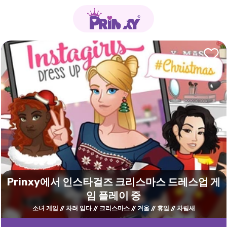
Prinxy에서 인스타걸즈 크리스마스 드레스업 게
임 플레이 중
소녀 게임
차려 입다
크리스마스
겨울
휴일
차림새