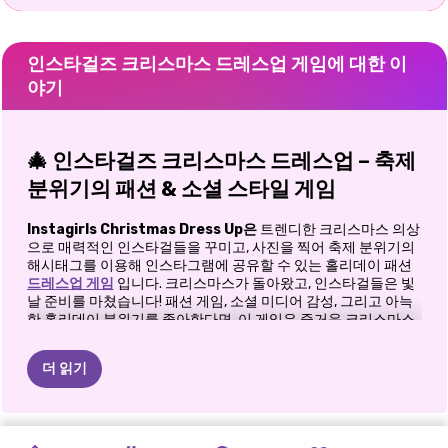
인스타걸즈 크리스마스 드레스업 게임에 대한 이
야기
🎄 인스타걸즈 크리스마스 드레스업 – 축제
분위기의 패션 & 소셜 스타일 게임
Instagirls Christmas Dress Up은
트렌디한 크리스마스 의상
으로 매력적인 인스타걸들을 꾸미고, 사진을 찍어 축제 분위기의
해시태그를 이용해 인스타그램에 공유할 수 있는 홀리데이 패션
드레스업 게임
입니다. 크리스마스가 돌아왔고, 인스타걸들은 빛
날 준비를 마쳤습니다! 패션 게임, 소셜 미디어 감성, 그리고 아늑
한 홀리데이 분위기를 좋아한다면, 이 게임은 즐거운 크리스마스
분위기와 함께 이 모든 것을 선사할 것입니다.
더 읽기
👗 완벽한 크리스마스 의상을 만들어보세요
Instagirls Christmas Dress Up
에서는 좋아하는 인스타걸을 선
택하는 것으로 시작합니다. 그 다음에는 패션 마법이 펼쳐집니다.
마리아의
패셔니스타
크리스마스
로블록스
크리스마스
블랙핑크
패션
GET
박스:
키키의
핑크
냉동
공주
엘리와
벤:
공주들의