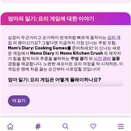
엄마의 일기: 요리 게임에 대한 이야기
심장이 두근거리고 손가락이 번개처럼 빠르게 움직이는
요리 게
임
의 팬이신가요? 그렇다면 지금까지 가장 신나는 주방 모험,
Mom's Diary: Cooking Games를
준비하세요! 이 신나는 새로
운 게임에서
Moms Diary
와
Moms Kitchen Crush
의 제작자
가 힘을 합쳐 타의 추종을 불허하는
주방 광기
와
시간 관리
열풍
경험을 제공합니다. 노련한 셰프이든 요리 여정을 막 시작하든, 이
게임은 팬에 처음 끓는 순간부터 사로잡힐 것입니다!
엄마 일기: 요리 게임은 어떻게 플레이하나요?
키친시티에서 요리의 달인이 되어 보세요!
여러분의 요리 모험은 모든 거리가 배고픈 손님과 다양한 음식 노
더 읽기
점으로 가득 찬 번화한 대도시인
Kitchen City
에서 시작됩니다.
여기에서 여러분은 레스토랑을 책임지고 도전적인 목표를 달성
하기 위해 맛있는 요리를 제공하게 됩니다. 순위가 올라갈수록 요
리의 달인이라는 타이틀을 얻게 됩니다. 하지만 너무 편안해지지
개암과
크리스마스
절친
겨울
베이킹
키티스
동물원
DIY
초콜릿
공주
피자
마세요. 각 레벨에는 여러 주문을 처리하는 것부터 극심한 시간 압