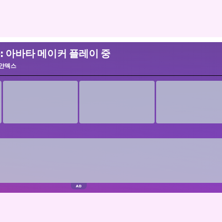
플: 아바타 메이커 플레이 중
얀덱스