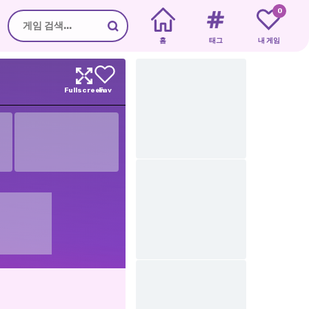
0
홈
태그
내 게임