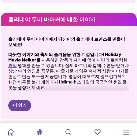
홀리데이 무비 마이커에 대한 이야기
홀리데이 무비 마이커에서 당신만의 홀리데이 로맨스를 만들어
보세요!
따뜻한 이야기와 축제의 즐거움을 위한 계절입니다!
Holiday
Movie Meiker를
사용하면 감독의 자리에 앉아 나만의 로맨틱한
휴일
영화를 만들 수 있습니다. 실제 파트너와 함께 주연을 맡거나
상상 속의 연인을 꿈꾸든, 이 즐거운 게임은 축제적 사랑 이야기를
현실로 만들 도구를 제공합니다. 영감이 떠오르지 않으신가요?
랜덤 버튼을 눌러 게임에서 Hallmark 스타일의 궁극적인 휴일 플
롯을 생성해 보세요.
완벽한 캐스트를 디자인하세요
더 읽기
주인공을 커스터마이징하는 것으로 시작하세요! 휴일 이야기의
중심이 될 여성과 남성 캐릭터를
차려입히고
스타일링하세요. 아
늑하고 세련된 겨울 테마 의상으로 가득한 옷장에서 선택하세요:
크리스마스
블랙핑크
엘리
가족
내
완벽한
새해
엘리
프린세스
냉동
공주
엘리:
GET
새해
절친
겨울
겨울왕국
따뜻한 스카프와 피코트:
눈 덮인 산책에 딱 맞는 아이템입니다.