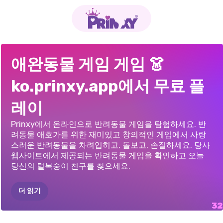
톰과
앤젤라의
공룡
게임
내
애완동물
포니
크리에이터
-
꼬마
유니콘
재밌는
안젤라
신나는
리듬에
고양이와
할머니
동물
관리
재벌
카피바라
향기
키키의
찻집:
동물
카피바라
동물
미용실
몽키마트
애완동물 게임 게임 👗
인스타
패션
관리실:
오비
소녀들을
위한
옷
드레스업
헤어스타일
맞춰
뛰어보세요:
ASMR
카페
크리스마스
합치기
ko.prinxy.app에서 무료 플
드레스업
3D
입히기
게임
캣
디스코
레이
Prinxy에서 온라인으로 반려동물 게임을 탐험하세요. 반
려동물 애호가를 위한 재미있고 창의적인 게임에서 사랑
스러운 반려동물을 차려입히고, 돌보고, 손질하세요. 당사
웹사이트에서 제공되는 반려동물 게임을 확인하고 오늘
당신의 털복숭이 친구를 찾으세요.
더 읽기
고양이
시뮬레이터:
먹방
스트림:
애완동물
살롱
로타
수달
구조
유니콘
드레스업
슈퍼스타
키티
유니콘과
드래곤
루와
레인보우
베이킹
서프라이즈
네온
유니콘
트윈첼라
챌린지
친구를
안아주는
유니콘
생일
키티스
베이커리