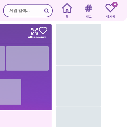
0
홈
태그
내 게임