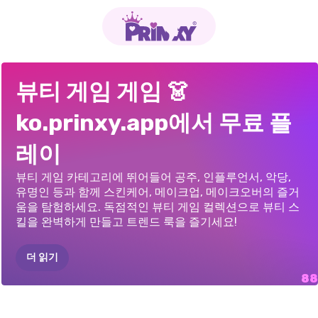
글램
메이크오버
미용실
잉크샵
드레스
&
여름
패션
변신
소녀들을
위한
네일샵
바비의
마법의
부잣집
소녀
VS
아틀리에
스토리
라부부
메이크업:
아바타
월드:
뷰티
최고의
메이크업
3D
아크릴
네일:
뷰티 게임 게임 👗
스튜디오
타투
게임
얼굴
메이크업:
유니콘
변신
가난한
소녀:
옷
뷰티
살롱
살롱
살롱
네일
아트
게임
ko.prinxy.app에서 무료 플
스타일리스트
입고
변신하기
레이
뷰티 게임 카테고리에 뛰어들어 공주, 인플루언서, 악당,
유명인 등과 함께 스킨케어, 메이크업, 메이크오버의 즐거
움을 탐험하세요. 독점적인 뷰티 게임 컬렉션으로 뷰티 스
킬을 완벽하게 만들고 트렌드 룩을 즐기세요!
더 읽기
범생이에서
인기
빛의
아름다움
MAKEUP
FOR
A
헤어
살롱
놀이
ASMR
BEAUTY
너드에서
ASMR
뷰티
한국
미용실:
ASMR
눈꺼풀
처짐
매니큐어
뷰티
스페이스코어
여신
레이디버그
뷰티
ASMR
메이크업
및
너드에서
미인으로
범생이에서
학교