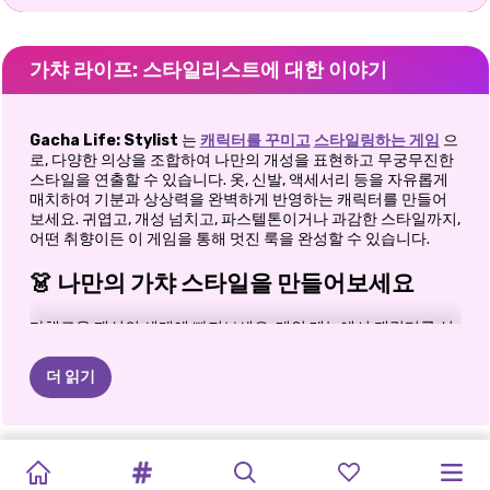
가챠 라이프: 스타일리스트에 대한 이야기
Gacha Life: Stylist
는
캐릭터를 꾸미고
스타일링하는 게임
으
로, 다양한 의상을 조합하여 나만의 개성을 표현하고 무궁무진한
스타일을 연출할 수 있습니다. 옷, 신발, 액세서리 등을 자유롭게
매치하여 기분과 상상력을 완벽하게 반영하는 캐릭터를 만들어
보세요. 귀엽고, 개성 넘치고, 파스텔톤이거나 과감한 스타일까지,
어떤 취향이든 이 게임을 통해 멋진 룩을 완성할 수 있습니다.
👗 나만의 가챠 스타일을 만들어보세요
다채로운 패션의 세계에 빠져보세요. 메인 메뉴에서 캐릭터를 선
택한 후, 본격적인 재미가 시작되는 스타일링 영역으로 이동하세
요. 다양한 헤어스타일, 표정, 의상, 신발, 액세서리를 활용하여 나
더 읽기
만의 캐릭터를 꾸며보세요. 스타일 변경이 정말 간편해서 마음에
들어요. 부드럽고 포근한 모습에서 순식간에 패션쇼 무대에 설 준
비가 된 모습으로 변신할 수 있답니다. 새로운 아이템을 선택할 때
마다 진행률 표시줄이 차오르면서 디자인이 완성되는 모습을 보
토카
월드:
인형
옷
토카
TOCA
월드:
LIFE
치비
인형
가챠
GACHA
GACHA
인형
TOCA
토카
보카
TB월드
는 재미가 쏠쏠해요. 표시줄이 가득 차고 체크 표시가 나타나면 나
만의 스타일이 저장되고, 창작이 완료됩니다.