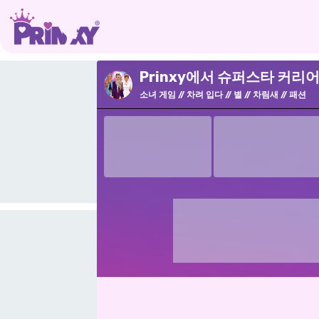
Prinxy에서 슈퍼스타 커리
소녀 게임
차려 입다
별
차림새
패션