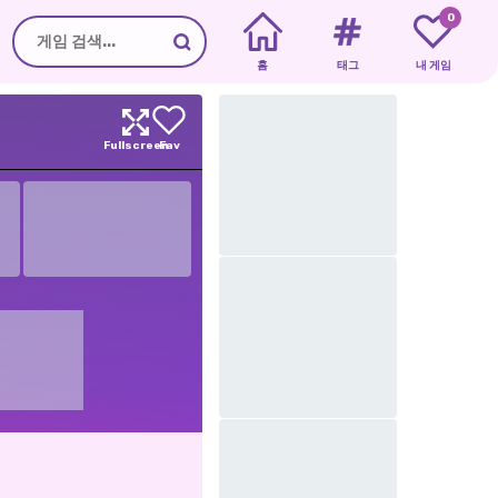
0
홈
태그
내 게임