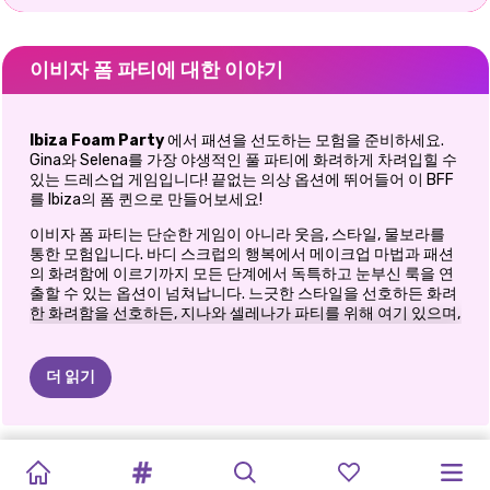
이비자 폼 파티에 대한 이야기
Ibiza Foam Party
에서 패션을 선도하는 모험을 준비하세요.
Gina와 Selena를 가장 야생적인 풀 파티에 화려하게 차려입힐 수
있는 드레스업 게임입니다! 끝없는 의상 옵션에 뛰어들어 이 BFF
를 Ibiza의 폼 퀸으로 만들어보세요!
이비자 폼 파티는 단순한 게임이 아니라 웃음, 스타일, 물보라를
통한 모험입니다. 바디 스크럽의 행복에서 메이크업 마법과 패션
의 화려함에 이르기까지 모든 단계에서 독특하고 눈부신 룩을 연
출할 수 있는 옵션이 넘쳐납니다. 느긋한 스타일을 선호하든 화려
한 화려함을 선호하든, 지나와 셀레나가 파티를 위해 여기 있으며,
당신은 그들의 궁극적인 스타일 전문가입니다!
우리 BFF가 Ibiza Foam Party를 차지하도록 도울 준비가 되셨나
더 읽기
요? 지금 뛰어들어 역대 가장 화려한 풀 파티에서 스크럽하고, 화
려하게 차려입고, 춤추며 하루를 보내세요!
이비자 폼 파티는 어떻게 플레이하나요?
달콤하고
나와
함께
페스티벌
TIKTOK
머메이드코어
TIKTOK
모노크롬
룩
TIKTOK
꽃
여름
축제
여름
축제
엘리자와
공주
여름
파티에 가는 모든 사람을 모았습니다! 이비자에서 지나와 셀레나