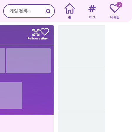
0
홈
태그
내 게임