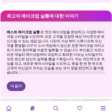
최고의 메이크업 살롱에 대한 이야기
베스트 메이크업 살롱
은 멋진 메이크업을 완성하고, 다양한 메이
크업 스타일을 시도하며, 모든 고객을 진정한 패션 아이콘으로 변
신시킬 수 있는
게임
입니다. 나만의 가상 뷰티 스튜디오에 오신
것을 환영합니다! 이 소녀 게임에서 당신은 전문 메이크업 아티스
트가 되어 창의력을 마음껏 발휘할 수 있습니다. 부드럽고 자연스
러운 데일리 메이크업부터 과감하고 화려한 이브닝 스타일까지,
모든 변신은 당신의 실력을 뽐낼 기회입니다. 저는 개인적으로 색
상을 섞고, 새로운 헤어스타일을 시도하고, 붓질 한 번 한 번으로
고객의 자신감이 커지는 모습을 보는 것이 정말 편안하고 즐거웠
습니다.
🎨 내면의 메이크업 아티스트에 도전해 보
더 읽기
세요
다양한 화장품과 도구를 활용하여 창의력을 마음껏 발휘해 보세
MAKEUP
빛의
눈부신
디바
새해
전날
졸업
메이크업
몬스테라
새해
요. 아이섀도, 립스틱, 블러셔 등을 사용하여 나만의 개성 넘치는
발렌타인
인스타
메이크업을 완성할 수 있습니다. 고객 한 분 한 분이 저마다 독특
FOR
A