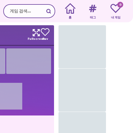
0
홈
태그
내 게임