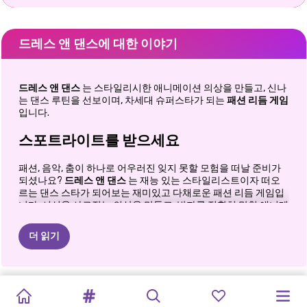
드레스 앤 댄스에 대한 이야기
드레스 앤 댄스
는 스타일리시한 애니메이션 의상을 만들고, 신나
는 댄스 루틴을 선보이며, 차세대 슈퍼스타가 되는
패션 리듬 게임
입니다.
스포트라이트를 받으세요
패션, 음악, 춤이 하나로 어우러진 잊지 못할 모험을 떠날 준비가
되셨나요?
드레스 앤 댄스
는 재능 있는 스타일리스트이자 떠오
르는 댄스 스타가 되어보는 재미있고 다채로운 패션 리듬 게임입
니다. 시선을 사로잡는 의상을 만들고, 박자를 정확히 맞춰 애니메
이션 스타를 성공으로 이끌어 보세요. 드레스업 게임, 리듬 게임, K
팝 음악, 애니메이션 감성 등 무엇을 좋아하든, 이 게임은 창의력
더 읽기
과 박진감 넘치는 액션의 완벽한 조화를 선사합니다. 무대는 준비
되었고, 음악이 울려 퍼집니다. 이제 당신의 스타일과 리듬 감각을
마음껏 뽐낼 시간입니다!
루미
미라
악마
K팝
아이돌
루미
로맨틱한
소녀들을
애니메이션
애니메이션
종이
공주:
리사의
종이인형
여자아이들을
멋진 애니메이션 패션 스타일을 디자인하세