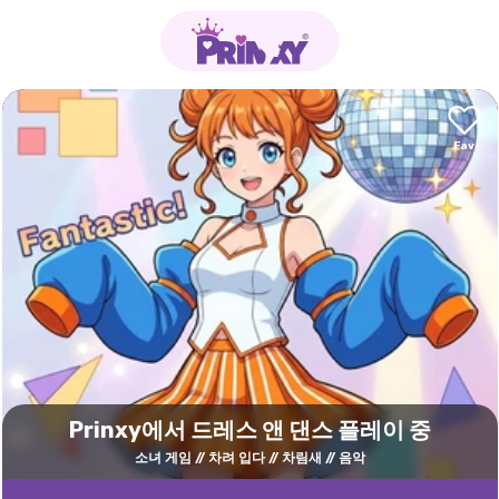
Prinxy에서 드레스 앤 댄스 플레이 중
소녀 게임
차려 입다
차림새
음악