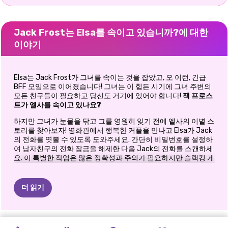
Jack Frost는 Elsa를 속이고 있습니까?에 대한
이야기
Elsa는 Jack Frost가 그녀를 속이는 것을 잡았고, 오 이런, 긴급
BFF 모임으로 이어졌습니다! 그녀는 이 힘든 시기에 그녀 주변의
모든 친구들이 필요하고 당신도 거기에 있어야 합니다!
잭 프로스
트가 엘사를 속이고 있나요?
하지만 그녀가 눈물을 닦고 그를 영원히 잊기 전에 엘사의 이별 스
토리를 찾아보자! 영화관에서 행복한 커플을 만나고 Elsa가 Jack
의 전화를 엿볼 수 있도록 도와주세요. 간단히 비밀번호를 설정하
여 남자친구의 전화 잠금을 해제한 다음 Jack의 전화를 스캔하세
요. 이 특별한 작업은 많은 정확성과 주의가 필요하지만 슬랙킹 게
임에 익숙하다면 쉽게 완료할 수 있습니다. 잭이 팝콘과 소다로 바
쁘게 만드는 동시에 마우스 왼쪽 버튼을 누르고 있으면 엘사가 휴
대전화를 스캔하는 데 도움이 됩니다. Jack이 주의가 산만해지면
더 읽기
마우스에서 손을 떼고 진행률 표시줄이 완료될 때까지 반복합니
다.
힌트:
Jack의 전화 잠금을 해제하려면 Elsa가 가장 좋아하는 휴일
JACK
얼음
커플
포토그램
골디
크러쉬
공주
데이트
연예인
커플
엘리와
벤:
프린세스
엘리와
벤
엘리와
벤