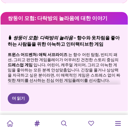
쌍둥이 모험: 다락방의 놀라움에 대한 이야기
🧳
쌍둥이 모험: 다락방의 놀라움
- 향수와 옷차림을 좋아
하는 사람들을 위한 아늑하고 인터랙티브한 게임
트윈스 어드벤처: 애틱 서프라이즈
는 향수 어린 탐험, 빈티지 패
션, 그리고 편안한 게임플레이가 어우러진 건전한 스토리 중심의
드레스업 게임
입니다. 어린이, 캐주얼 게이머, 그리고 아늑한 게
임을 좋아하는 모든 분께 안성맞춤입니다. 긴장을 풀거나 상상력
을 자극하고 싶은 분이라면, 이 매력적인 게임은 스트레스 없이 짜
릿한 재미를 선사하는 진심 어린 게임플레이를 선사합니다.
👨‍👩‍👧‍👦 이 게임은 누구를 위한 것인가요?
더 읽기
Twins Adventures: Attic Surprise
는 다음과 같은 분들에게 적합
합니다.
6~12세 어린이를 위한 건전한 게임을 찾는 부모님
BFF
K-POP
TIKTOK
엘사와
루와
코펠리아
유니콘
생일
올리는
CANDYLAND
쌍둥이
레트로
마법사의
공주
여학생
옷차림, 기억력, 숨은 물건 찾기 게임을 좋아하는 사람들
의
아늑한 미학, 가벼운 스토리텔링, 촉각적 상호 작용을 즐기