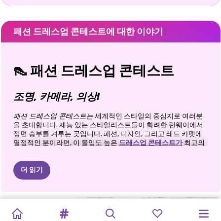
패션 드레스업 콘테스트에 대한 이야기
👠 패션 드레스업 콘테스트
조명, 카메라, 의상!
패션 드레스업 콘테스트는
세계적인 스타일의 중심지로 여러분
을 초대합니다. 재능 있는 스타일리스트들이 화려한 런웨이에서
정면 승부를 겨루는 곳입니다. 패션, 디자인, 그리고 레드 카펫에
열정적인 분이라면, 이 몰입도 높은
드레스업 콘테스트가
최고의
놀이터가 될 것입니다!
✨ 스타 기능 및 멋진 업그레이드
더 읽기
🏆 드레스업 경연대회:
런웨이에 나갈 준비가 된 모델을 준
비하고 안목 있는 패션 심사위원의 평가를 받으세요.
패션
배틀
패션
유명인
커플
패션
위크
억만장자
이상한
패션
틱톡
절친
Y2K
로지의
패션
엘리
패션
패션
상과 티아라를 획득하세요:
높은 점수를 획득하고, 새로운
레벨을 잠금 해제하고, 디자이너 의상을 공개하고, 화려한