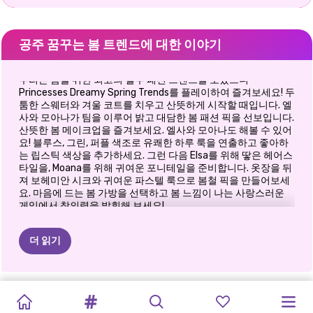
공주 꿈꾸는 봄 트렌드에 대한 이야기
우리는 봄을 위한 최고의 필수 패션 트렌드를 모았으니
Princesses Dreamy Spring Trends를 플레이하여 즐겨보세요! 두
툼한 스웨터와 겨울 코트를 치우고 산뜻하게 시작할 때입니다. 엘
사와 모아나가 팀을 이루어 밝고 대담한 봄 패션 픽을 선보입니다.
산뜻한 봄 메이크업을 즐겨보세요. 엘사와 모아나도 해볼 수 있어
요! 블루스, 그린, 퍼플 색조로 유쾌한 하루 룩을 연출하고 좋아하
는 립스틱 색상을 추가하세요. 그런 다음 Elsa를 위해 땋은 헤어스
타일을, Moana를 위해 귀여운 포니테일을 준비합니다. 옷장을 뒤
져 보헤미안 시크와 귀여운 파스텔 룩으로 봄철 픽을 만들어보세
요. 마음에 드는 봄 가방을 선택하고 봄 느낌이 나는 사랑스러운
게임에서 창의력을 발휘해 보세요!
더 읽기
TIKTOK
새해
반짝이
틱톡
MEGA
가을
여름
미학
부활절
호피의
공주
벚꽃
연중
공주
부활절
프린세스
소녀: