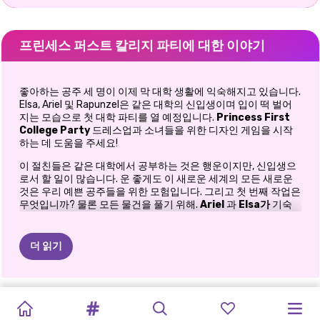
프린세스 퍼스트 칼리지 파티에 대한 이야기
좋아하는 공주 세 명이 이제 막 대학 생활에 익숙해지고 있습니다.
Elsa, Ariel 및 Rapunzel은 같은 대학의 신입생이며 입이 떡 벌어
지는 모습으로 첫 대학 파티를 열 예정입니다.
Princess First
College Party
드레스업과 소녀들을 위한 디자인 게임을 시작
하는 데 도움을 주세요!
이 절친들은 같은 대학에서 공부하는 것은 행운이지만, 신입생으
로서 할 일이 많습니다. 운 좋게도 이 새로운 세계의 모든 새로운
것은 우리 예쁜 공주들을 위한 모험입니다. 그리고 첫 번째 작업은
무엇입니까? 물론 모든 물건을 풀기 위해.
Ariel
과
Elsa가
기숙
사 방을 공유할 것 같습니다. 안 돼요! 이것은 매우 재미있을 것입
니다! 공주에게 도움의 손길을 주고 모든 것을 올바른 장소로 가져
가세요. 좋아하는 사진 몇 장을 벽에 걸고 전구 화환으로 방을 더
더 읽기
아늑하게 만드세요. 이 부분을 끝내면 놀라움을 금치 못할 것입니
다.
Rapunzel은
처음으로 소녀들을 대학 파티에 초대하기 위해 여
엘사와
프린세스
학교로
엘리와
악당
VS
엘리자와
망가
학교에
가는
CUTEZEE의
학교로
돌아
슈퍼
히어로
학교로
기에 있습니다. 첫인상이 가장 강하고, 우리 공주님들은 가장 예뻐
보이고 싶어합니다. 이 온라인
공주 옷 입히기 게임을
계속 플레이